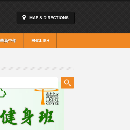
MAP & DIRECTIONS
華新中年
ENGLISH