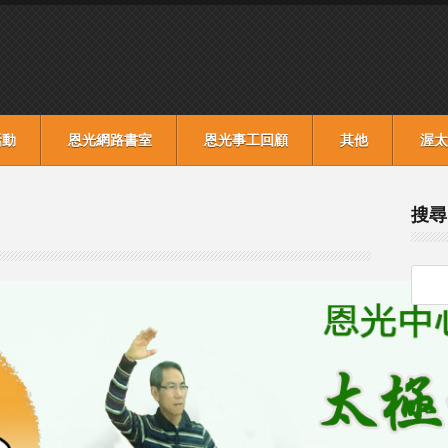
活動
恩光網路書室
恩光事工回顧
其他
渥太
搜尋