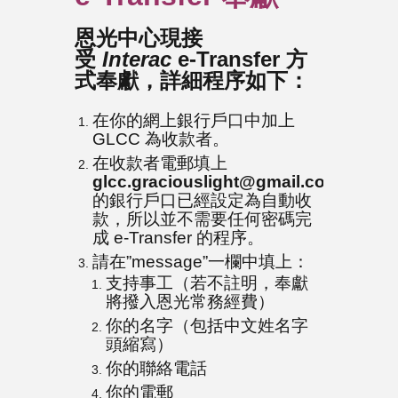
恩光中心現接
受
Interac
e-Transfer 方
式奉獻，詳細程序如下：
在你的網上銀行戶口中加上
GLCC 為收款者。
在收款者電郵填上
glcc.graciouslight@gmail.com
。
的銀行戶口已經設定為自動收
款，所以並不需要任何密碼完
成 e-Transfer 的程序。
請在”message”一欄中填上：
支持事工（若不註明，奉獻
將撥入恩光常務經費）
你的名字（包括中文姓名字
頭縮寫）
你的聯絡電話
你的電郵