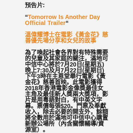
預告片:
“
Tomorrow Is Another Day
Official Trailer
“
溫偉耀博士在電影《黃金花》慈
善優先場分享和女兒的故事
為了喚起社會各界對有特殊需要
的兒童及其家庭的關注，滿地可
中信中心將於
7
月
20
日
(
星期五
)
晚上
7:30
及月
7
月
22
日
(
星期日
)
下午
3
時在主恩堂舉行電影《黃
金花》慈善首映。此電影獲得
2018
年香港電影金像獎最佳女
主角及最佳新人獎兩大獎項，影
片是用粵語對白，有中英文字
幕。票價每張
$20
。門票及奉獻
收入，除去必要的開支外，餘額
將全數用於滿地可中信中心購置
新辦公場所（內含關懷輔導
/
資
源室）。