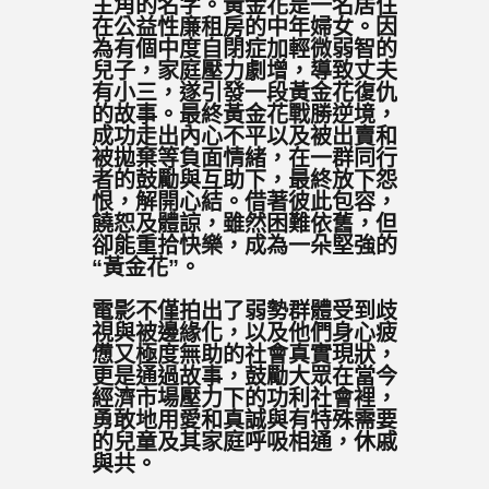
主角的名字。黃金花是一名居住
在公益性廉租房的中年婦女。因
為有個中度自閉症加輕微弱智的
兒子，家庭壓力劇增，導致丈夫
有小三，遂引發一段黃金花復仇
的故事。最終黃金花戰勝逆境，
成功走出內心不平以及被出賣和
被拋棄等負面情緒，在一群同行
者的鼓勵與互助下，最終放下怨
恨，解開心結。借著彼此包容，
饒恕及體諒，雖然困難依舊，但
卻能重拾快樂，成為一朵堅強的
“黃金花”。
電影不僅拍出了弱勢群體受到歧
視與被邊緣化，以及他們身心疲
憊又極度無助的社會真實現狀，
更是通過故事，鼓勵大眾在當今
經濟市場壓力下的功利社會裡，
勇敢地用愛和真誠與有特殊需要
的兒童及其家庭呼吸相通，休戚
與共。