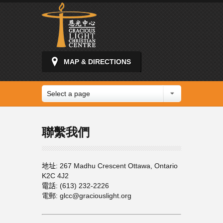
MAP & DIRECTIONS
Select a page
聯繫我們
地址
: 267 Madhu Crescent Ottawa, Ontario
K2C 4J2
電話
: (613) 232-2226
電郵: glcc@graciouslight.org